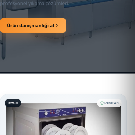
profesyonel yıkama çözümleri.
Ürün danışmanlığı al
DW500
Teknik veri