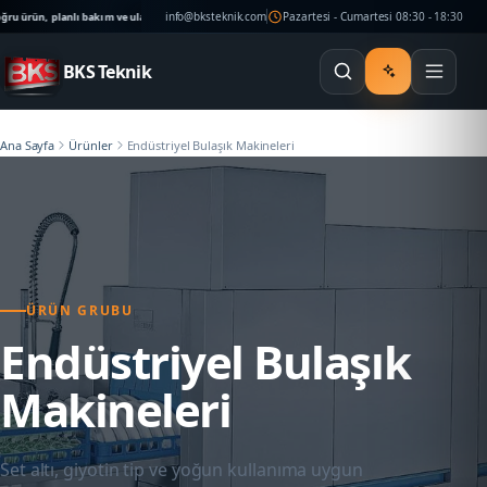
info@bksteknik.com
Pazartesi - Cumartesi 08:30 - 18:30
anlı bakım ve ulaşılabilir teknik destek işletmenizin ritmini korur.
İstanbul saha planlaması, M
BKS Teknik
Ana Sayfa
Ürünler
Endüstriyel Bulaşık Makineleri
ÜRÜN GRUBU
Endüstriyel Bulaşık
Makineleri
Set altı, giyotin tip ve yoğun kullanıma uygun