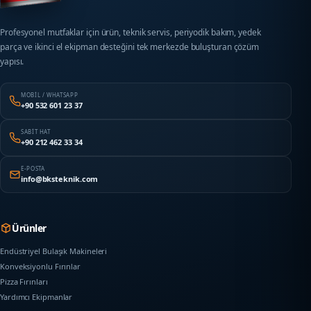
Profesyonel mutfaklar için ürün, teknik servis, periyodik bakım, yedek
parça ve ikinci el ekipman desteğini tek merkezde buluşturan çözüm
yapısı.
MOBIL / WHATSAPP
+90 532 601 23 37
SABIT HAT
+90 212 462 33 34
E-POSTA
info@bksteknik.com
Ürünler
Endüstriyel Bulaşık Makineleri
Konveksiyonlu Fırınlar
Pizza Fırınları
Yardımcı Ekipmanlar