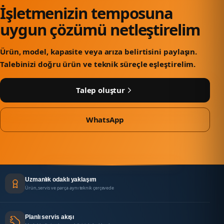
İşletmenizin temposuna
uygun çözümü netleştirelim
Ürün, model, kapasite veya arıza belirtisini paylaşın.
Talebinizi doğru ürün ve teknik süreçle eşleştirelim.
Talep oluştur
WhatsApp
Uzmanlık odaklı yaklaşım
Ürün, servis ve parça aynı teknik çerçevede
Planlı servis akışı