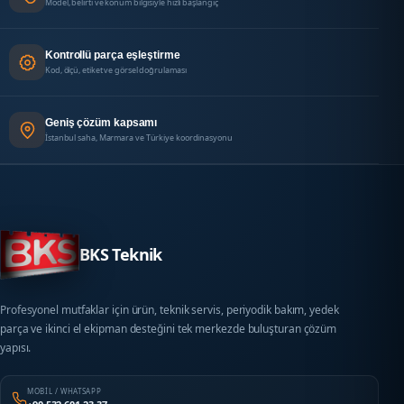
Model, belirti ve konum bilgisiyle hızlı başlangıç
Kontrollü parça eşleştirme
Kod, ölçü, etiket ve görsel doğrulaması
Geniş çözüm kapsamı
İstanbul saha, Marmara ve Türkiye koordinasyonu
BKS Teknik
Profesyonel mutfaklar için ürün, teknik servis, periyodik bakım, yedek
parça ve ikinci el ekipman desteğini tek merkezde buluşturan çözüm
yapısı.
MOBIL / WHATSAPP