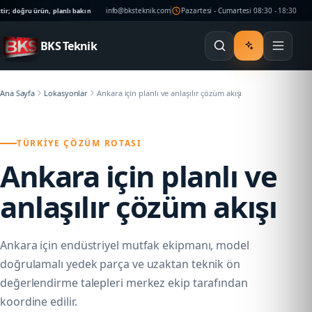
info@bksteknik.com
Pazartesi - Cumartesi 08:30 - 18:30
oğru ürün, planlı bakım ve ulaşılabilir teknik destek işletmenizin ritmini korur.
İstanbul saha 
BKS Teknik
Ana Sayfa
Lokasyonlar
Ankara için planlı ve anlaşılır çözüm akışı
TÜRKIYE ÇÖZÜM ROTASI
Ankara için planlı ve
anlaşılır çözüm akışı
Ankara için endüstriyel mutfak ekipmanı, model
doğrulamalı yedek parça ve uzaktan teknik ön
değerlendirme talepleri merkez ekip tarafından
koordine edilir.